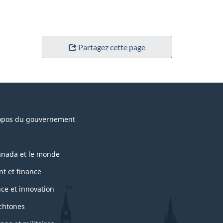
Partagez cette page
opos du gouvernement
anada et le monde
nt et finance
nce et innovation
chtones