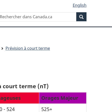
English
Rechercher
echercher
Rechercher
ans
anada.ca
Prévision à court terme
à court terme (nT)
ageuses
Orages Majeur
0 - 524
525+