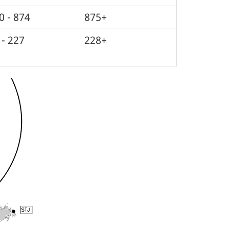
0 - 874
875+
 - 227
228+