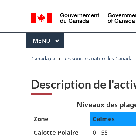
Sélection
de
la
langue
Menu
MENU
PRINCIPAL
Vous
Canada.ca
Ressources naturelles Canada
êtes
ici
:
Description de l'act
Niveaux des plage
Zone
Calmes
Calotte Polaire
0 - 55