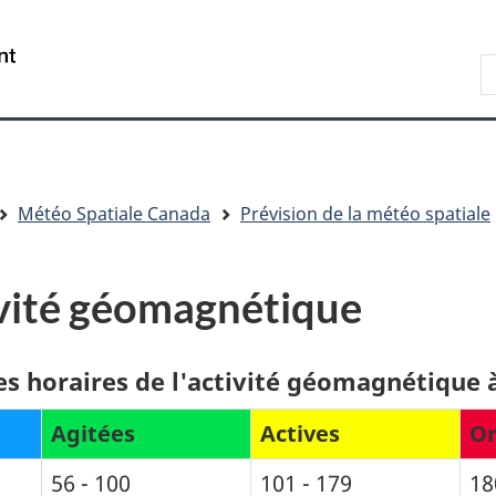
Passer
Passer
Passer
au
à
à
/
R
contenu
« Au
la
Government
d
principal
sujet
version
of
C
du
HTML
Canada
gouvernement »
simplifiée
Météo Spatiale Canada
Prévision de la météo spatiale
ivité géomagnétique
s horaires de l'activité géomagnétique 
Agitées
Actives
Or
56 - 100
101 - 179
18