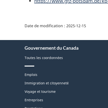
https://www.gfz-potsdam.de/kp
"Détails
de
Date de modification :
2025-12-15
la
page"
À
Gouvernement du Canada
propos
de
Toutes les coordonnées
ce
site
Thèmes
Emplois
et
sujets
Immigration et citoyenneté
Voyage et tourisme
Entreprises