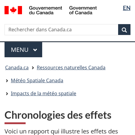
Sélectio
/
EN
Passer
Passer
Passer
Government
de
au
à
à
of
contenu
« Au
la
la
Canada
Rechercher
Rechercher
principal
sujet
version
Rec
langue
dans
du
HTML
Canada.ca
gouvernement »
simplifiée
Menu
MENU
PRINCIPAL
Vous
Canada.ca
Ressources naturelles Canada
êtes
ici
Météo Spatiale Canada
:
Impacts de la météo spatiale
Chronologies des effets
Voici un rapport qui illustre les effets des